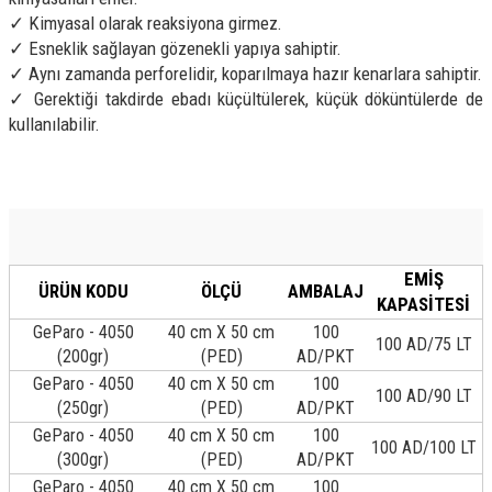
✓ Kimyasal olarak reaksiyona girmez.
✓ Esneklik sağlayan gözenekli yapıya sahiptir.
✓ Aynı zamanda perforelidir, koparılmaya hazır kenarlara sahiptir.
✓ Gerektiği takdirde ebadı küçültülerek, küçük döküntülerde de
kullanılabilir.
EMİŞ
ÜRÜN KODU
ÖLÇÜ
AMBALAJ
KAPASİTESİ
GeParo - 4050
40 cm X 50 cm
100
100 AD/75 LT
(200gr)
(PED)
AD/PKT
GeParo - 4050
40 cm X 50 cm
100
100 AD/90 LT
(250gr)
(PED)
AD/PKT
GeParo - 4050
40 cm X 50 cm
100
100 AD/100 LT
(300gr)
(PED)
AD/PKT
GeParo - 4050
40 cm X 50 cm
100