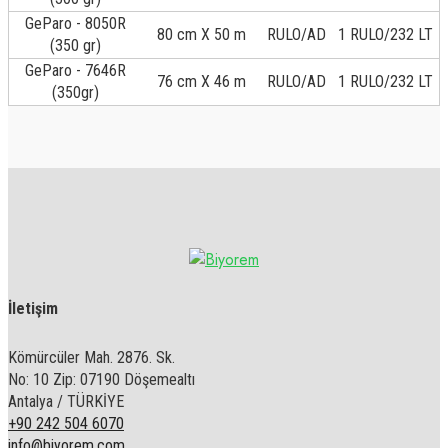
GeParo - 8050R
80 cm X 50 m
RULO/AD
1 RULO/232 LT
(350 gr)
GeParo - 7646R
76 cm X 46 m
RULO/AD
1 RULO/232 LT
(350gr)
İletişim
Kömürcüler Mah. 2876. Sk.
No: 10 Zip: 07190 Döşemealtı
Antalya / TÜRKİYE
+90 242 504 6070
info@biyorem.com