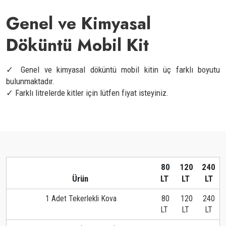
Genel ve Kimyasal
Döküntü Mobil Kit
✓ Genel ve kimyasal döküntü mobil kitin üç farklı boyutu
bulunmaktadır.
✓ Farklı litrelerde kitler için lütfen fiyat isteyiniz.
80
120
240
Ürün
LT
LT
LT
1 Adet Tekerlekli Kova
80
120
240
LT
LT
LT