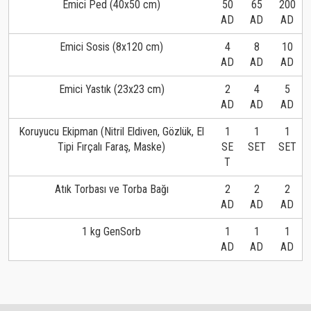
Emici Ped (40x50 cm)
50
65
200
AD
AD
AD
Emici Sosis (8x120 cm)
4
8
10
AD
AD
AD
Emici Yastık (23x23 cm)
2
4
5
AD
AD
AD
Koruyucu Ekipman (Nitril Eldiven, Gözlük, El
1
1
1
Tipi Fırçalı Faraş, Maske)
SE
SET
SET
T
Atık Torbası ve Torba Bağı
2
2
2
AD
AD
AD
1 kg GenSorb
1
1
1
AD
AD
AD