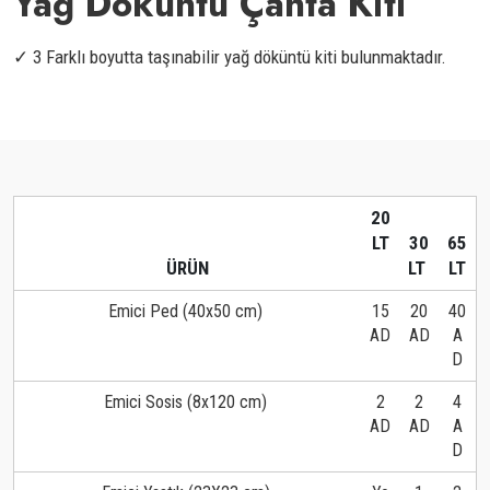
Yağ Döküntü Çanta Kiti
✓ 3 Farklı boyutta taşınabilir yağ döküntü kiti bulunmaktadır.
20
LT
30
65
ÜRÜN
LT
LT
Emici Ped (40x50 cm)
15
20
40
AD
AD
A
D
Emici Sosis (8x120 cm)
2
2
4
AD
AD
A
D