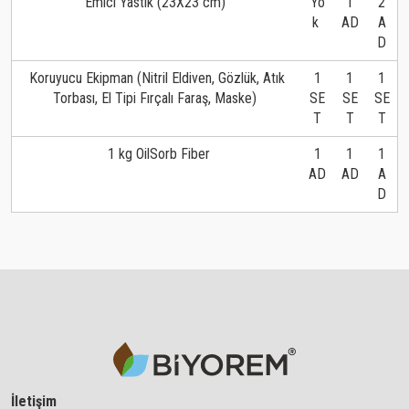
Emici Yastık (23X23 cm)
Yo
1
2
k
AD
A
D
Koruyucu Ekipman (Nitril Eldiven, Gözlük, Atık
1
1
1
Torbası, El Tipi Fırçalı Faraş, Maske)
SE
SE
SE
T
T
T
1 kg OilSorb Fiber
1
1
1
AD
AD
A
D
İletişim